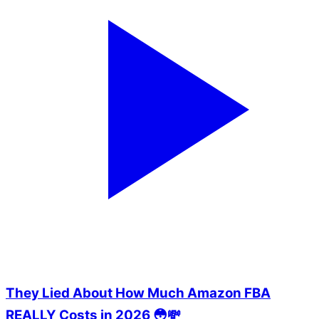
They Lied About How Much Amazon FBA
REALLY Costs in 2026 😳💸