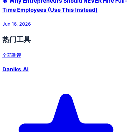
🔥 Why Entrepreneurs Should NEVER Hire Full-
Time Employees (Use This Instead)
Jun 16, 2026
热门工具
全部测评
Daniks.AI